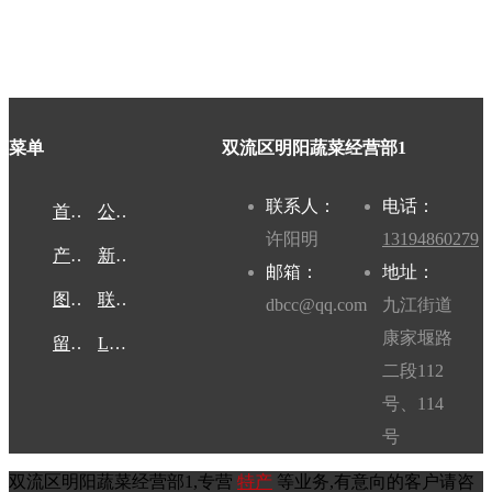
菜单
双流区明阳蔬菜经营部1
联系人：
电话：
首页
公司介绍
许阳明
13194860279
产品展示
新闻动态
邮箱：
地址：
图库展示
联系我们
dbcc@qq.com
九江街道
康家堰路
留言反馈
LBS
二段112
号、114
号
双流区明阳蔬菜经营部1,专营
特产
等业务,有意向的客户请咨